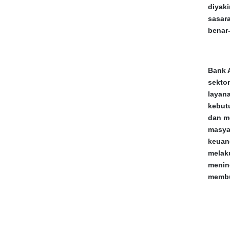
diyak
sasar
benar
Bank 
sekto
layan
kebut
dan m
masya
keuan
melak
menin
membu