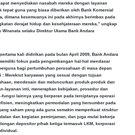
apat menyediakan nasabah mereka dengan layanan
k tepat guna yang biasa diberikan oleh Bank Komersial
ya, dimana kesemuanya ini pada akhirnya berimbas pada
gkatan derajat hidup dan kesehjateraan mereka,” ungkap
s Wiranata selaku Direktur Utama Bank Andara
pertama kali didirikan pada bulan April 2009, Bank Andara
 memiliki fokus pada pengembangan hal-hal mendasar
berguna bagi pertumbuhan perusahaan di masa depan
ti : Merekrut karyawan yang sesuai dengan tujuan
ahaan, mendesain dan meluncurkan produk-produk dan
n-layanan inti, menerapkan kebijakan, prosedur dan
-fungsi lainnya yang berperan pada terciptanya operasi
efisien, meningkatkan permodalan yang bersumber pada
ang saham yang ada guna semakin memperkuat struktur
dalan dan kegiatan peminjaman, dan juga mulai bekerja
dengan depositor pihak ketiga termasuk LKM, korporasi
dividual.