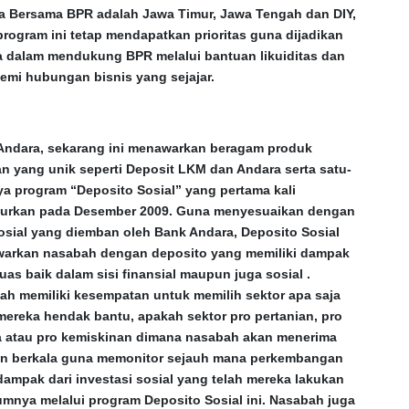
a Bersama BPR adalah Jawa Timur, Jawa Tengah dan DIY,
program ini tetap mendapatkan prioritas guna dijadikan
a dalam mendukung BPR melalui bantuan likuiditas dan
emi hubungan bisnis yang sejajar.
Andara, sekarang ini menawarkan beragam produk
n yang unik seperti Deposit LKM dan Andara serta satu-
ya program “Deposito Sosial” yang pertama kali
curkan pada Desember 2009. Guna menyesuaikan dengan
osial yang diemban oleh Bank Andara, Deposito Sosial
arkan nasabah dengan deposito yang memiliki dampak
uas baik dalam sisi finansial maupun juga sosial .
ah memiliki kesempatan untuk memilih sektor apa saja
mereka hendak bantu, apakah sektor pro pertanian, pro
a atau pro kemiskinan dimana nasabah akan menerima
an berkala guna memonitor sejauh mana perkembangan
dampak dari investasi sosial yang telah mereka lakukan
umnya melalui program Deposito Sosial ini. Nasabah juga