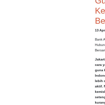
Gu
Ke
Be
13 Ap
Bank A
Hubun
Bersa
Jakart
cara 
guna k
Indon
lebih
aktif.
kemisk
seten
kurang