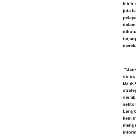
lebih 
juta l
pelay
dalam
dibut
terja
merek
“Bank
dunia
Bank 
strate
diemb
sekto
Langk
kemit
menga
infor