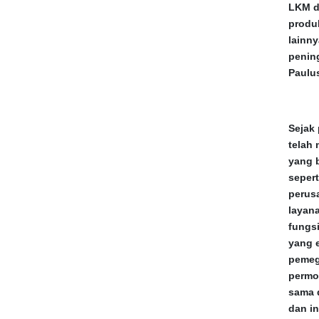
LKM d
produ
lainn
penin
Paulu
Sejak 
telah
yang 
seper
perus
layana
fungsi
yang 
pemeg
permo
sama 
dan in