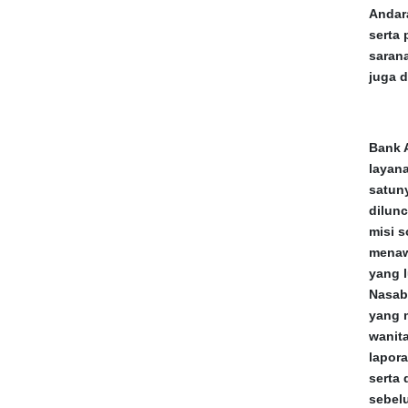
Andar
serta 
saran
juga d
Bank 
layana
satun
dilun
misi s
menaw
yang l
Nasab
yang 
wanit
lapor
serta 
sebel