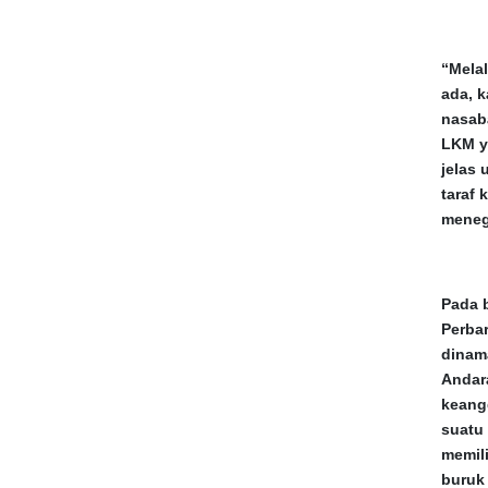
“Melal
ada, 
nasab
LKM y
jelas
taraf
meneg
Pada 
Perbar
dinam
Andar
keangg
suatu
memil
buruk 