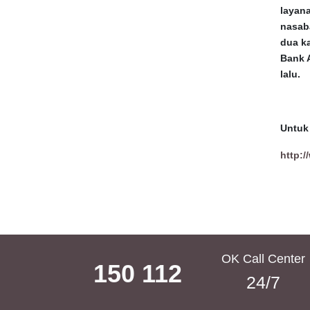
layan
nasab
dua ka
Bank 
lalu.
Untuk 
http:/
OK Call Center
150 112
24/7