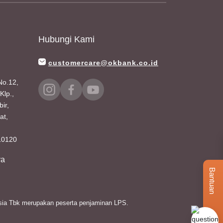
Hubungi Kami
customercare@okbank.co.id
 No.12,
Klp.,
ir,
at,
 10120
ya
Bantuan
esia Tbk merupakan peserta penjaminan LPS.