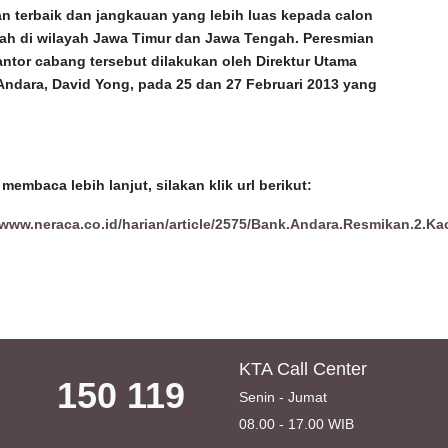
an terbaik dan jangkauan yang lebih luas kepada calon
ah di wilayah Jawa Timur dan Jawa Tengah. Peresmian
ntor cabang tersebut dilakukan oleh Direktur Utama
Andara, David Yong, pada 25 dan 27 Februari 2013 yang
membaca lebih lanjut, silakan klik url berikut:
/www.neraca.co.id/harian/article/2575/Bank.Andara.Resmikan.2.Ka
KTA Call Center
150 119
Senin - Jumat
08.00 - 17.00 WIB