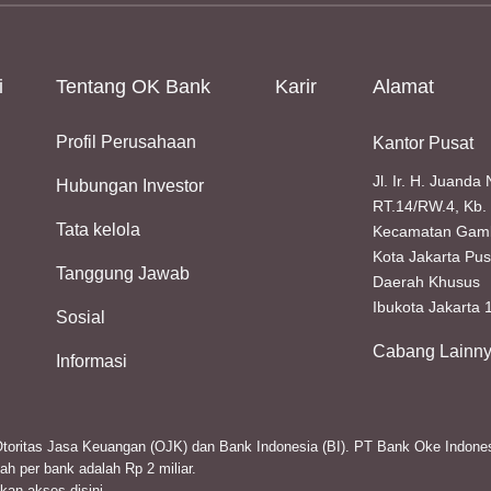
i
Tentang OK Bank
Karir
Alamat
Profil Perusahaan
Kantor Pusat
Jl. Ir. H. Juanda
Hubungan Investor
RT.14/RW.4, Kb. 
Tata kelola
Kecamatan Gamb
Kota Jakarta Pus
Tanggung Jawab
Daerah Khusus
Ibukota Jakarta
Sosial
Cabang Lainn
Informasi
 Otoritas Jasa Keuangan (OJK) dan Bank Indonesia (BI). PT Bank Oke Indon
h per bank adalah Rp 2 miliar.
akan akses
disini